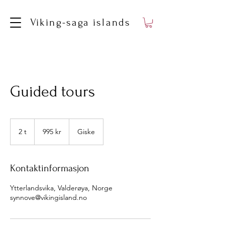
Viking-saga islands
Guided tours
995
norske
2 t
2
995 kr
Giske
kroner
t
Kontaktinformasjon
Ytterlandsvika, Valderøya, Norge
synnove@vikingisland.no