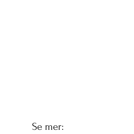
signert og forsynt med produksjonsår.
Det er ingen trykk, duplikater eller
litografier. Verk av kunstneren eies av
kunder i Spania, Brasil, Norge, Sveits
og Tyskland.
Se mer: