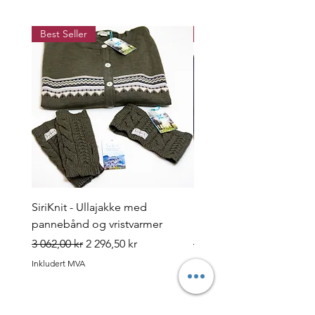
Best Seller
Best Seller
SiriKnit - Ullajakke med
Siriknit - Snørose genser
pannebånd og vristvarmer
pannebånd og vristvarm
Vanlig pris
Salgspris
Vanlig pris
3 062,00 kr
2 296,50 kr
3 060,00 kr
Inkludert MVA
Inkludert MVA