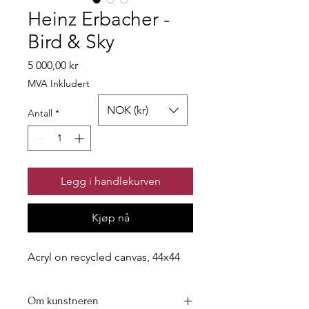
Heinz Erbacher -
Bird & Sky
Pris
5 000,00 kr
MVA Inkludert
NOK (kr)
Antall
*
Legg i handlekurven
Kjøp nå
Acryl on recycled canvas, 44x44
Om kunstneren