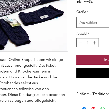
inkl. MwSt.
Größe
*
Auswählen
Anzahl
*
 neuen Online-Shops haben wir einige
In
nit zusammengestellt. Das Paket
ändern und Knöchelwärmern in
en. Du wählst die Jacke und die
tirnbandes selbst aus.
arbnuancen teilweise von den
SiriKnit – Traditi
nen. Diese Kleidungsstücke bestehen
weich zu tragen und pflegeleicht.
Kümmer dich um