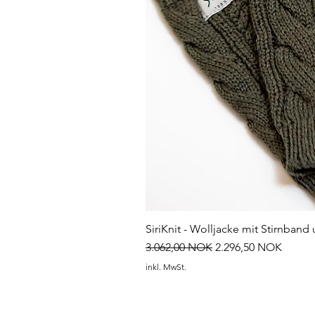
SiriKnit - Wolljacke mit Stirnba
Standardpreis
Sale-Preis
3.062,00 NOK
2.296,50 NOK
inkl. MwSt.