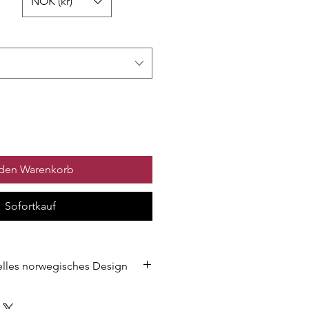
NOK (kr)
 den Warenkorb
Sofortkauf
onelles norwegisches Design