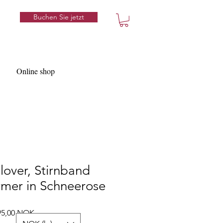
Buchen Sie jetzt
Online shop
ullover, Stirnband
mer in Schneerose
dardpreis
Sale-
95,00 NOK
Preis