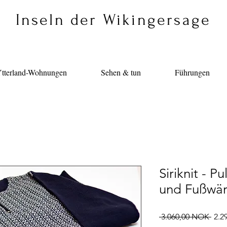
Inseln der Wikingersage
tterland-Wohnungen
Sehen & tun
Führungen
Siriknit - P
und Fußwär
Stan
 3.060,00 NOK 
2.2