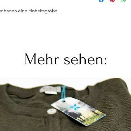
Die Pullover und Jac
r haben eine Einheitsgröße.
Merinowolle. Die Wol
Wollprogramm bei ei
gewaschen werden. Es
für Wolle zu verwend
Sie leicht, aber das 
Trockner getrocknet 
flach.
Mehr sehen:
Die Kleidung ist seh
und Erwachsene sie g
organisches Material 
und umweltfreundlich.
dass sie Wasser und
anderes Material atme
Wolle hat auch die E
warm zu halten.