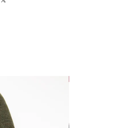
ken bestehen aus 100 % extrafeiner
le kann in der Waschmaschine im
ner Temperatur von 30 °C
 ist wichtig, neutrale Waschmittel
en, zum Beispiel Milo. Schleudern
Kleidungsstück sollte nicht im
werden. Trocknen Sie die Kleidung
r weich und bequem, sodass Kinder
erne tragen. Wolle ist ein
direkt aus der Natur, echt, fest
 Das Einzigartige an Wolle ist,
 Schmutz abweisen kann. Kein
Bestseller
t und isoliert besser als Wolle.
igenschaft, auch in nassem Zustand