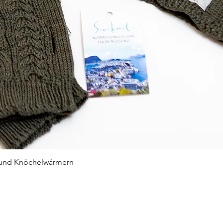
Schnellansicht
nd und Knöchelwärmern