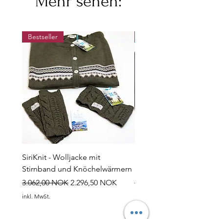
Mehr sehen:
Bestseller
Bestseller
SiriKnit - Wolljacke mit
Siriknit - Pullover, Stirn
Stirnband und Knöchelwärmern
Fußwärmer in Schneero
Standardpreis
Sale-Preis
Standardpreis
3.062,00 NOK
2.296,50 NOK
3.060,00 NOK
inkl. MwSt.
inkl. MwSt.