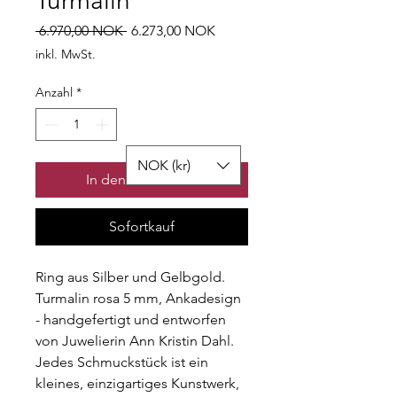
Turmalin
Standardpreis
Sale-
 6.970,00 NOK 
6.273,00 NOK
Preis
inkl. MwSt.
Anzahl
*
NOK (kr)
In den Warenkorb
Sofortkauf
Ring aus Silber und Gelbgold.
Turmalin rosa 5 mm, Ankadesign
- handgefertigt und entworfen
von Juwelierin Ann Kristin Dahl.
Jedes Schmuckstück ist ein
kleines, einzigartiges Kunstwerk,